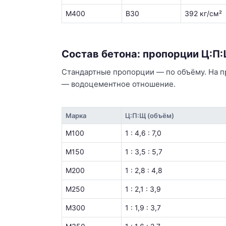
М400
В30
392 кг/см²
Состав бетона: пропорции Ц:П:
Стандартные пропорции — по объёму. На пр
— водоцементное отношение.
Марка
Ц:П:Щ (объём)
М100
1 : 4,6 : 7,0
М150
1 : 3,5 : 5,7
М200
1 : 2,8 : 4,8
М250
1 : 2,1 : 3,9
М300
1 : 1,9 : 3,7