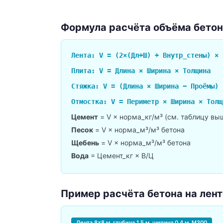
Формула расчёта объёма бето
Лента: V = (2×(Дл+Ш) + Внутр_стены) × 
Плита: V = Длина × Ширина × Толщина
Стяжка: V = (Длина × Ширина − Проёмы) 
Отмостка: V = Периметр × Ширина × Толщ
Цемент
= V × норма_кг/м³ (см. таблицу вы
Песок
= V × норма_м³/м³ бетона
Щебень
= V × норма_м³/м³ бетона
Вода
= Цемент_кг × В/Ц
Пример расчёта бетона на лен
Лента 8×8 м, глубина 1,5 м, ширина 0,4 м, М300