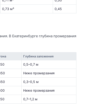
0,71 м³
0,50
0,73 м³
0,45
ания. В Екатеринбурге глубина промерзания
тона
Глубина заложения
250
0,5–0,7 м
350
Ниже промерзания
350
0,3–0,5 м
300
Ниже промерзания
250
0,7–1,2 м