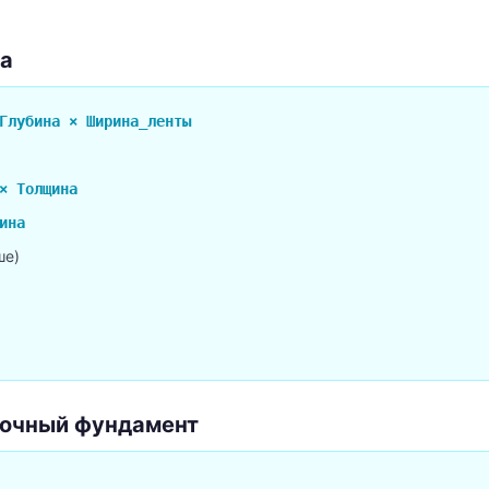
на
Глубина × Ширина_ленты
× Толщина
ина
ше)
точный фундамент