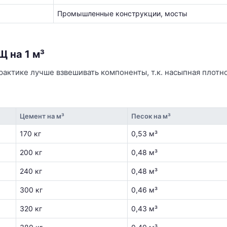
Промышленные конструкции, мосты
Щ на 1 м³
актике лучше взвешивать компоненты, т.к. насыпная плотно
Цемент на м³
Песок на м³
170 кг
0,53 м³
200 кг
0,48 м³
240 кг
0,48 м³
300 кг
0,46 м³
320 кг
0,43 м³