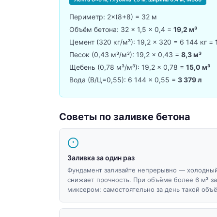
Периметр: 2×(8+8) = 32 м
Объём бетона: 32 × 1,5 × 0,4 =
19,2 м³
Цемент (320 кг/м³): 19,2 × 320 = 6 144 кг =
Песок (0,43 м³/м³): 19,2 × 0,43 =
8,3 м³
Щебень (0,78 м³/м³): 19,2 × 0,78 =
15,0 м³
Вода (В/Ц=0,55): 6 144 × 0,55 =
3 379 л
Советы по заливке бетона
Заливка за один раз
Фундамент заливайте непрерывно — холодны
снижает прочность. При объёме более 6 м³ з
миксером: самостоятельно за день такой объ