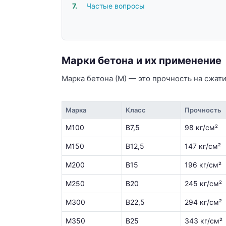
Частые вопросы
Марки бетона и их применение
Марка бетона (М) — это прочность на сжат
Марка
Класс
Прочность
М100
В7,5
98 кг/см²
М150
В12,5
147 кг/см²
М200
В15
196 кг/см²
М250
В20
245 кг/см²
М300
В22,5
294 кг/см²
М350
В25
343 кг/см²