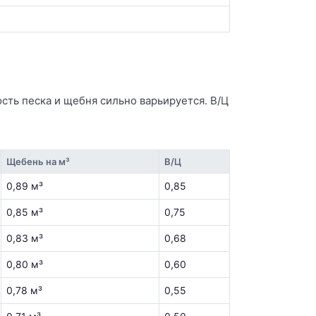
сть песка и щебня сильно варьируется. В/Ц
Щебень на м³
В/Ц
0,89 м³
0,85
0,85 м³
0,75
0,83 м³
0,68
0,80 м³
0,60
0,78 м³
0,55