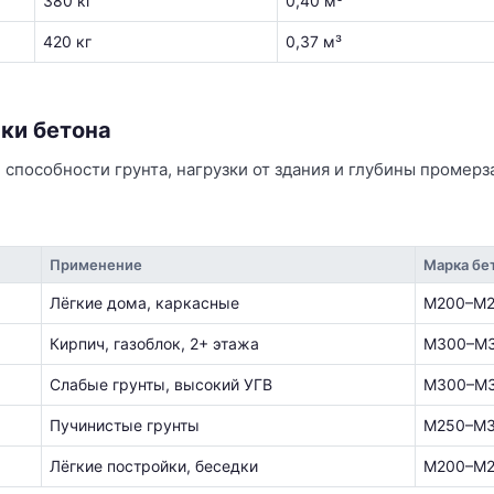
380 кг
0,40 м³
420 кг
0,37 м³
ки бетона
 способности грунта, нагрузки от здания и глубины промерз
Применение
Марка бе
Лёгкие дома, каркасные
М200–М
Кирпич, газоблок, 2+ этажа
М300–М
Слабые грунты, высокий УГВ
М300–М
Пучинистые грунты
М250–М
Лёгкие постройки, беседки
М200–М