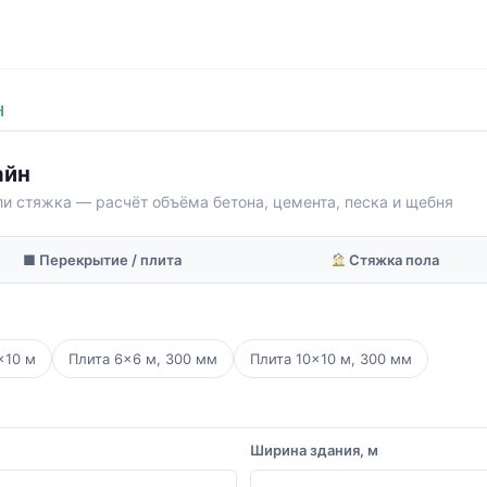
Н
айн
ли стяжка — расчёт объёма бетона, цемента, песка и щебня
■ Перекрытие / плита
Стяжка пола
×10 м
Плита 6×6 м, 300 мм
Плита 10×10 м, 300 мм
Ширина здания, м