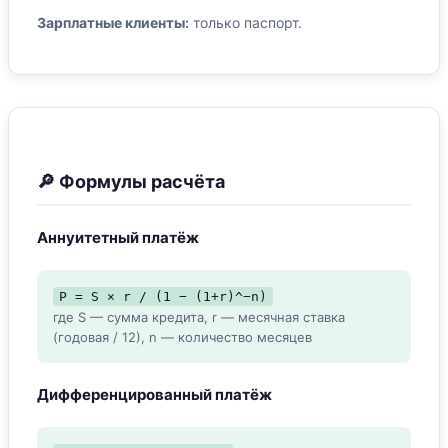
Зарплатные клиенты:
только паспорт.
🔎 Формулы расчёта
Аннуитетный платёж
P = S × r / (1 − (1+r)^−n)
где S — сумма кредита, r — месячная ставка
(годовая / 12), n — количество месяцев
Дифференцированный платёж