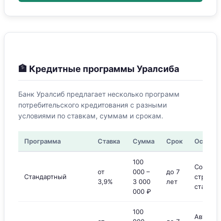
🏦 Кредитные программы Уралсиба
Банк Уралсиб предлагает несколько программ
потребительского кредитования с разными
условиями по ставкам, суммам и срокам.
Программа
Ставка
Сумма
Срок
Особен
100
Со
от
000 –
до 7
Стандартный
страхов
3,9%
3 000
лет
ставка 
000 ₽
100
Авто